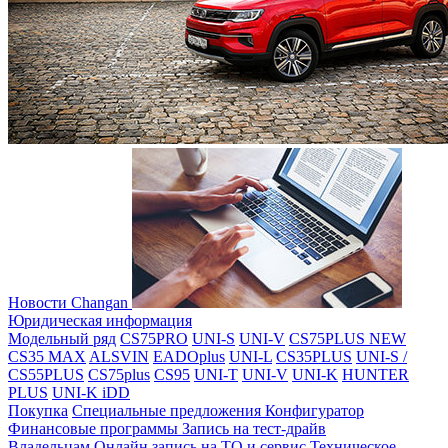
Новости Changan
Юридическая информация
Модельный ряд
CS75PRO
UNI-S
UNI-V
CS75PLUS NEW
CS35 MAX
ALSVIN
EADOplus
UNI-L
CS35PLUS
UNI-S /
CS55PLUS
CS75plus
CS95
UNI-T
UNI-V
UNI-K
HUNTER
PLUS
UNI-K iDD
Покупка
Специальные предложения
Конфигуратор
Финансовые программы
Запись на тест-драйв
Владельцам
Онлайн запись на ТО и сервис
Техническое