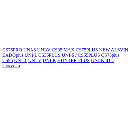
CS75PRO
UNI-S
UNI-V
CS35 MAX
CS75PLUS NEW
ALSVIN
EADOplus
UNI-L
CS35PLUS
UNI-S / CS55PLUS
CS75plus
CS95
UNI-T
UNI-V
UNI-K
HUNTER PLUS
UNI-K iDD
Покупка