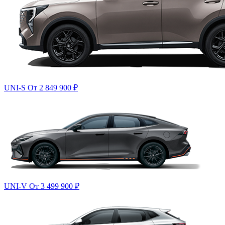
UNI-S
От 2 849 900
₽
UNI-V
От 3 499 900
₽