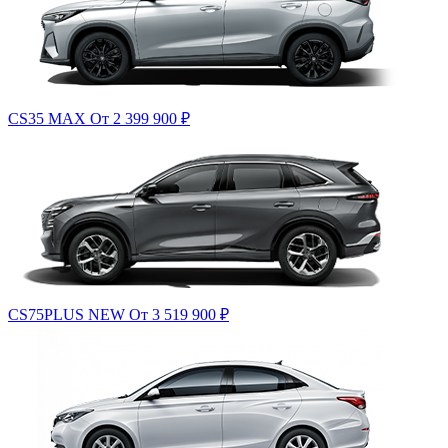
CS35 MAX
От 2 399 900
₽
CS75PLUS NEW
От 3 519 900
₽