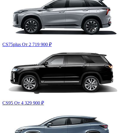
CS75plus
От 2 719 900
₽
CS95
От 4 329 900
₽