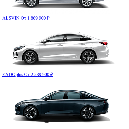
ALSVIN
От 1 889 900
₽
EADOplus
От 2 239 900
₽