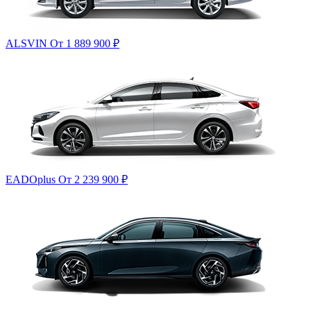
ALSVIN
От 1 889 900
₽
EADOplus
От 2 239 900
₽