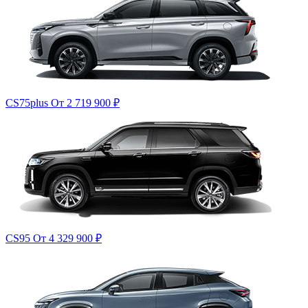
CS75plus
От 2 719 900
₽
CS95
От 4 329 900
₽