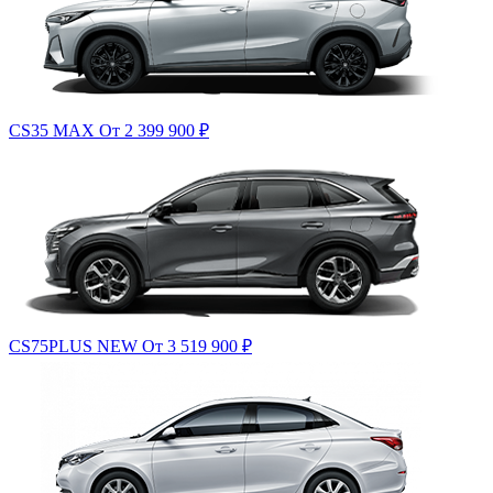
CS35 MAX
От 2 399 900
₽
CS75PLUS NEW
От 3 519 900
₽