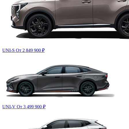
UNI-S
От 2 849 900
₽
UNI-V
От 3 499 900
₽