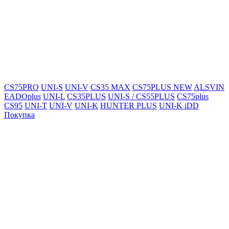
CS75PRO
UNI-S
UNI-V
CS35 MAX
CS75PLUS NEW
ALSVIN
EADOplus
UNI-L
CS35PLUS
UNI-S / CS55PLUS
CS75plus
CS95
UNI-T
UNI-V
UNI-K
HUNTER PLUS
UNI-K iDD
Покупка