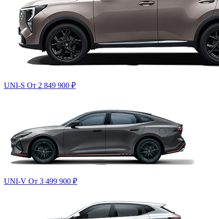
UNI-S
От 2 849 900
₽
UNI-V
От 3 499 900
₽