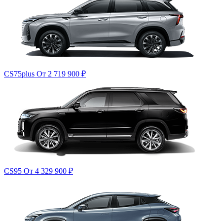
CS75plus
От 2 719 900
₽
CS95
От 4 329 900
₽