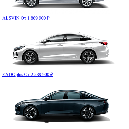
ALSVIN
От 1 889 900
₽
EADOplus
От 2 239 900
₽