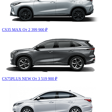
CS35 MAX
От 2 399 900
₽
CS75PLUS NEW
От 3 519 900
₽