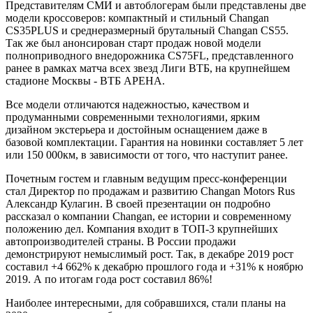
Представителям СМИ и автоблогерам были представлены две
модели кроссоверов: компактный и стильный Changan
CS35PLUS и среднеразмерный брутальный Changan CS55.
Так же был анонсирован старт продаж новой модели
полноприводного внедорожника CS75FL, представленного
ранее в рамках матча всех звезд Лиги ВТБ, на крупнейшем
стадионе Москвы - ВТБ АРЕНА.
Все модели отличаются надежностью, качеством и
продуманными современными технологиями, ярким
дизайном экстерьера и достойным оснащением даже в
базовой комплектации. Гарантия на новинки составляет 5 лет
или 150 000км, в зависимости от того, что наступит ранее.
Почетным гостем и главным ведущим пресс-конференции
стал Директор по продажам и развитию Changan Motors Rus
Александр Кулагин. В своей презентации он подробно
рассказал о компании Changan, ее истории и современному
положению дел. Компания входит в ТОП-3 крупнейших
автопроизводителей страны. В России продажи
демонстрируют немыслимый рост. Так, в декабре 2019 рост
составил +4 662% к декабрю прошлого года и +31% к ноябрю
2019. А по итогам года рост составил 86%!
Наиболее интересными, для собравшихся, стали планы на