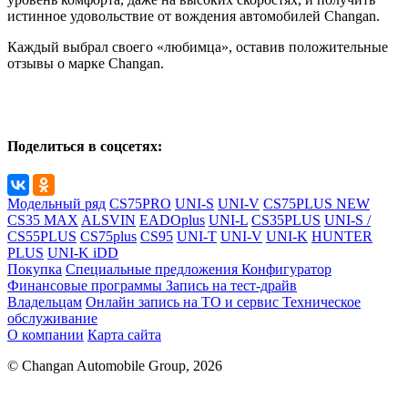
истинное удовольствие от вождения автомобилей Changan.
Каждый выбрал своего «любимца», оставив положительные
отзывы о марке Changan.
Поделиться в соцсетях:
Модельный ряд
CS75PRO
UNI-S
UNI-V
CS75PLUS NEW
CS35 MAX
ALSVIN
EADOplus
UNI-L
CS35PLUS
UNI-S /
CS55PLUS
CS75plus
CS95
UNI-T
UNI-V
UNI-K
HUNTER
PLUS
UNI-K iDD
Покупка
Специальные предложения
Конфигуратор
Финансовые программы
Запись на тест-драйв
Владельцам
Онлайн запись на ТО и сервис
Техническое
обслуживание
О компании
Карта сайта
© Changan Automobile Group, 2026