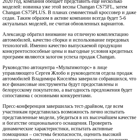
2020 год, компания обещает представить еще несколько
моделей: новинка уже этой весны Changan CS75FL, затем
Changan CS75PLUS. В планах семиместный кроссовер и даже
седан. Таким образом в активе компании всегда будет 5-6
актуальных моделей, не считая обновленных вариантов.
Александр обратил внимание на отличную комплектацию
автомобилей, качество сборки и использование передовых
технологий. Именно качество выпускаемой продукции
конкурентоспособные цены и выгодные условия кредитных
программ являются залогом успеха продаж Changan.
Руководство автоцентра «Мультимоторс» в лице
управляющего Сергея Жлобо и руководителя отдела продаж
автомобилей Владимира Киселёва заверили собравшихся, что
все финансовые инструменты будут предоставлены и
белорусскому покупателю, а выгодность предложения будет
сопоставима с основными конкурентами.
Пресс-конференция завершилась тест-драйвом, где всем
участникам представилась возможность лично испытать
представленные модели, убедиться в их высочайшем качестве
и богатстве опционального оснащения. Проверить
динамические характеристики, испытать активные
помощники – системы безопасности, оценить высокий
уровень комфорта, даже на высоких скоростях, и получить