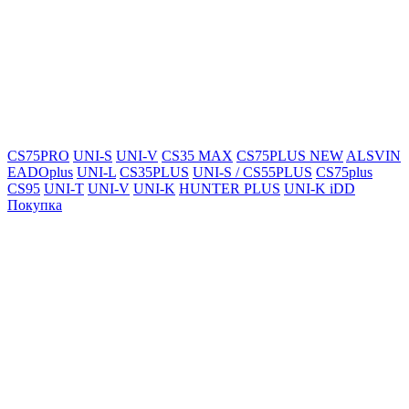
CS75PRO
UNI-S
UNI-V
CS35 MAX
CS75PLUS NEW
ALSVIN
EADOplus
UNI-L
CS35PLUS
UNI-S / CS55PLUS
CS75plus
CS95
UNI-T
UNI-V
UNI-K
HUNTER PLUS
UNI-K iDD
Покупка