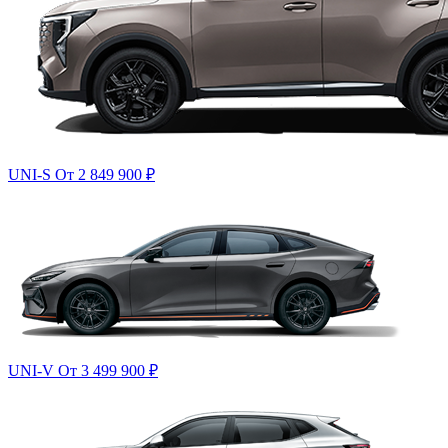
UNI-S
От 2 849 900
₽
UNI-V
От 3 499 900
₽