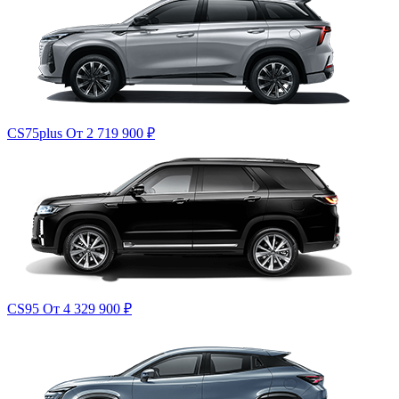
CS75plus
От 2 719 900
₽
CS95
От 4 329 900
₽