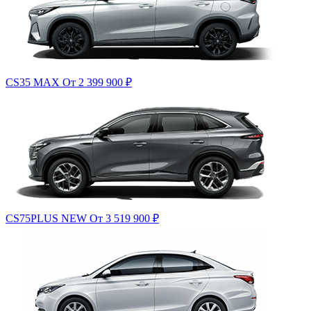
CS35 MAX
От 2 399 900
₽
CS75PLUS NEW
От 3 519 900
₽