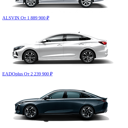
ALSVIN
От 1 889 900
₽
EADOplus
От 2 239 900
₽