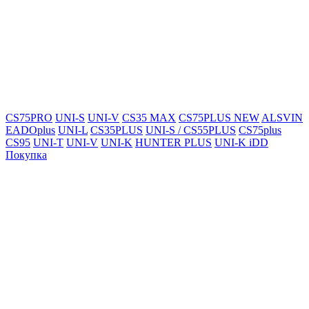
CS75PRO
UNI-S
UNI-V
CS35 MAX
CS75PLUS NEW
ALSVIN
EADOplus
UNI-L
CS35PLUS
UNI-S / CS55PLUS
CS75plus
CS95
UNI-T
UNI-V
UNI-K
HUNTER PLUS
UNI-K iDD
Покупка