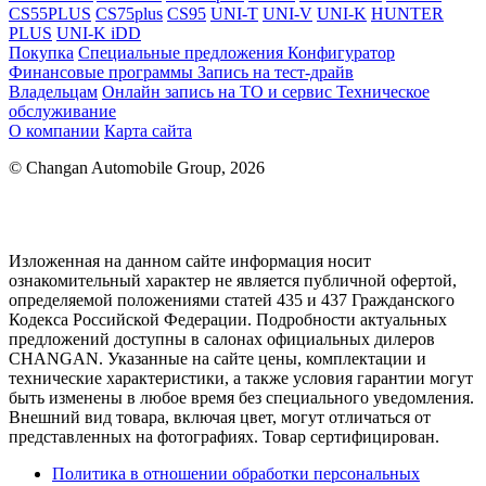
CS55PLUS
CS75plus
CS95
UNI-T
UNI-V
UNI-K
HUNTER
PLUS
UNI-K iDD
Покупка
Специальные предложения
Конфигуратор
Финансовые программы
Запись на тест-драйв
Владельцам
Онлайн запись на ТО и сервис
Техническое
обслуживание
О компании
Карта сайта
© Changan Automobile Group, 2026
Изложенная на данном сайте информация носит
ознакомительный характер не является публичной офертой,
определяемой положениями статей 435 и 437 Гражданского
Кодекса Российской Федерации. Подробности актуальных
предложений доступны в салонах официальных дилеров
CHANGAN. Указанные на сайте цены, комплектации и
технические характеристики, а также условия гарантии могут
быть изменены в любое время без специального уведомления.
Внешний вид товара, включая цвет, могут отличаться от
представленных на фотографиях. Товар сертифицирован.
Политика в отношении обработки персональных