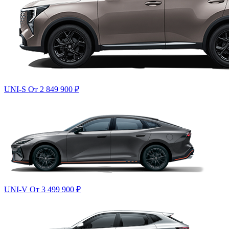
UNI-S
От 2 849 900
₽
UNI-V
От 3 499 900
₽