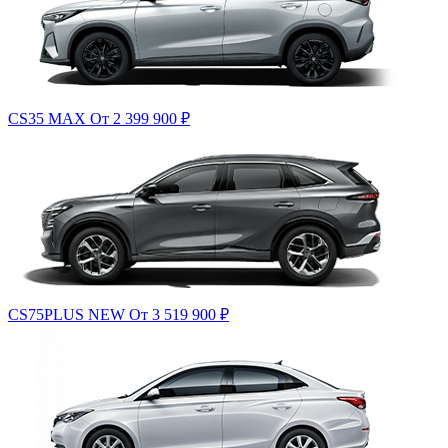
CS35 MAX
От 2 399 900
₽
CS75PLUS NEW
От 3 519 900
₽