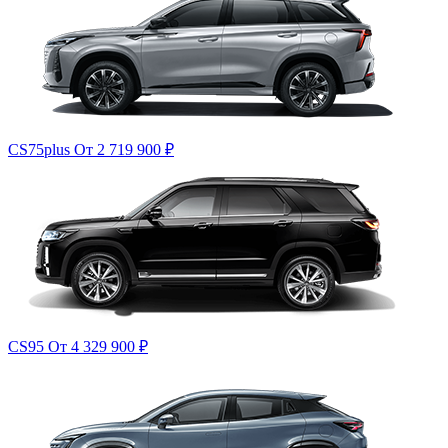
CS75plus
От 2 719 900
₽
CS95
От 4 329 900
₽