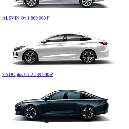
ALSVIN
От 1 889 900
₽
EADOplus
От 2 239 900
₽