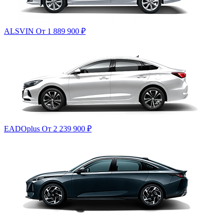
ALSVIN
От 1 889 900
₽
EADOplus
От 2 239 900
₽