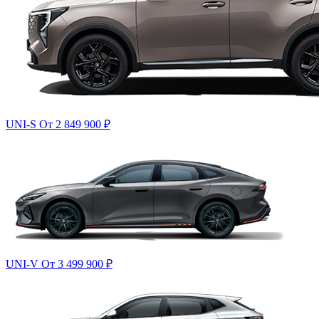
UNI-S
От 2 849 900
₽
UNI-V
От 3 499 900
₽