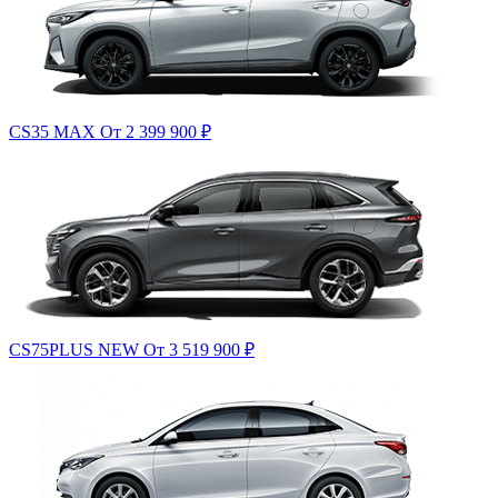
CS35 MAX
От 2 399 900
₽
CS75PLUS NEW
От 3 519 900
₽