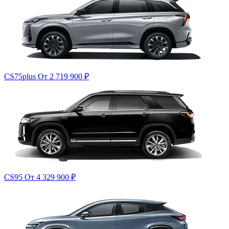
CS75plus
От 2 719 900
₽
CS95
От 4 329 900
₽