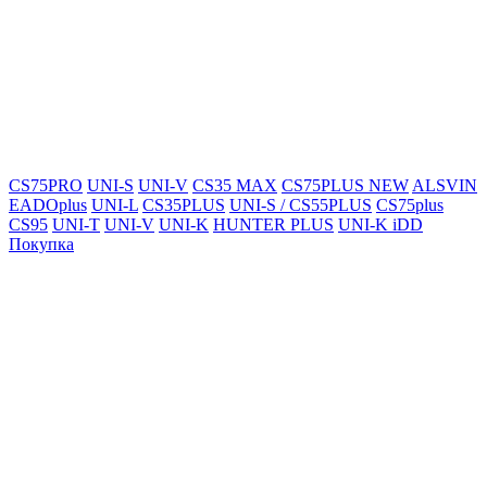
CS75PRO
UNI-S
UNI-V
CS35 MAX
CS75PLUS NEW
ALSVIN
EADOplus
UNI-L
CS35PLUS
UNI-S / CS55PLUS
CS75plus
CS95
UNI-T
UNI-V
UNI-K
HUNTER PLUS
UNI-K iDD
Покупка