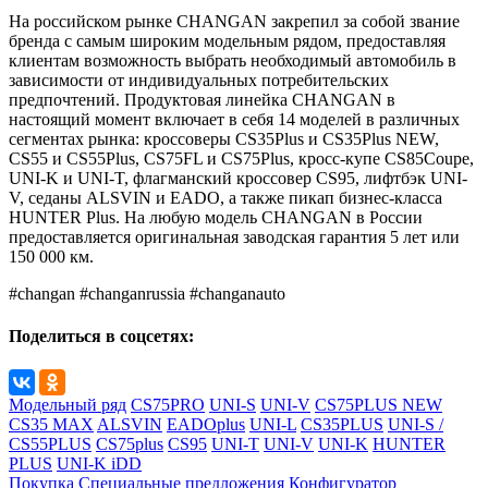
На российском рынке CHANGAN закрепил за собой звание
бренда с самым широким модельным рядом, предоставляя
клиентам возможность выбрать необходимый автомобиль в
зависимости от индивидуальных потребительских
предпочтений. Продуктовая линейка CHANGAN в
настоящий момент включает в себя 14 моделей в различных
сегментах рынка: кроссоверы CS35Plus и CS35Plus NEW,
CS55 и CS55Plus, CS75FL и CS75Plus, кросс-купе CS85Coupe,
UNI-K и UNI-T, флагманский кроссовер CS95, лифтбэк UNI-
V, седаны ALSVIN и EADO, а также пикап бизнес-класса
HUNTER Plus. На любую модель CHANGAN в России
предоставляется оригинальная заводская гарантия 5 лет или
150 000 км.
#changan #changanrussia #changanauto
Поделиться в соцсетях:
Модельный ряд
CS75PRO
UNI-S
UNI-V
CS75PLUS NEW
CS35 MAX
ALSVIN
EADOplus
UNI-L
CS35PLUS
UNI-S /
CS55PLUS
CS75plus
CS95
UNI-T
UNI-V
UNI-K
HUNTER
PLUS
UNI-K iDD
Покупка
Специальные предложения
Конфигуратор