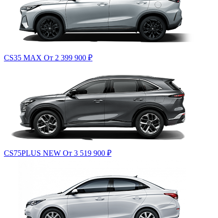
CS35 MAX
От 2 399 900
₽
CS75PLUS NEW
От 3 519 900
₽