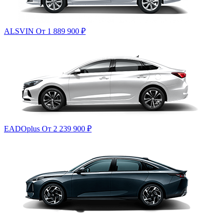
ALSVIN
От 1 889 900
₽
EADOplus
От 2 239 900
₽