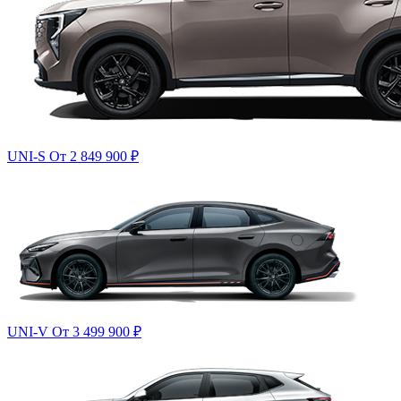
UNI-S
От 2 849 900
₽
UNI-V
От 3 499 900
₽