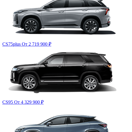
CS75plus
От 2 719 900
₽
CS95
От 4 329 900
₽