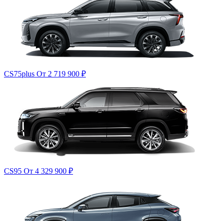
CS75plus
От 2 719 900
₽
CS95
От 4 329 900
₽