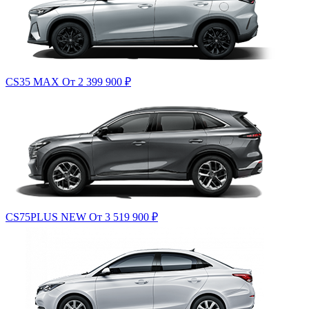
CS35 MAX
От 2 399 900
₽
CS75PLUS NEW
От 3 519 900
₽