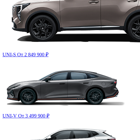
UNI-S
От 2 849 900
₽
UNI-V
От 3 499 900
₽