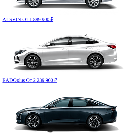
ALSVIN
От 1 889 900
₽
EADOplus
От 2 239 900
₽