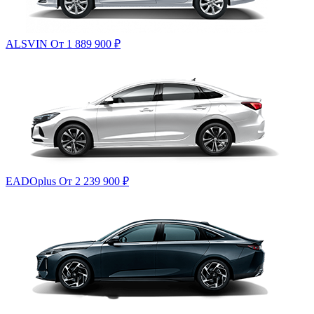
ALSVIN
От 1 889 900
₽
EADOplus
От 2 239 900
₽