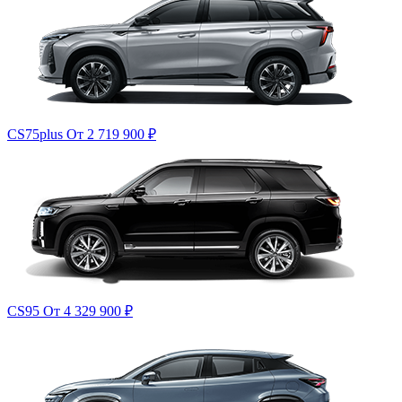
CS75plus
От 2 719 900
₽
CS95
От 4 329 900
₽