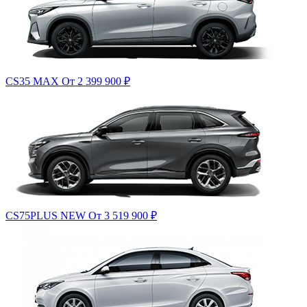
CS35 MAX
От 2 399 900
₽
CS75PLUS NEW
От 3 519 900
₽