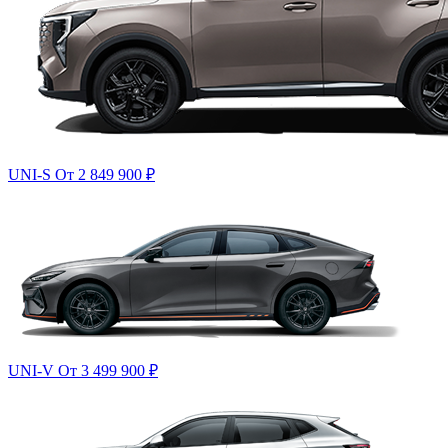
UNI-S
От 2 849 900
₽
UNI-V
От 3 499 900
₽