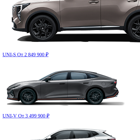
UNI-S
От 2 849 900
₽
UNI-V
От 3 499 900
₽