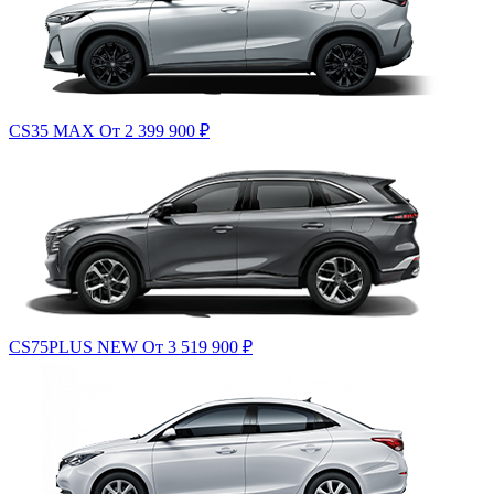
CS35 MAX
От 2 399 900
₽
CS75PLUS NEW
От 3 519 900
₽