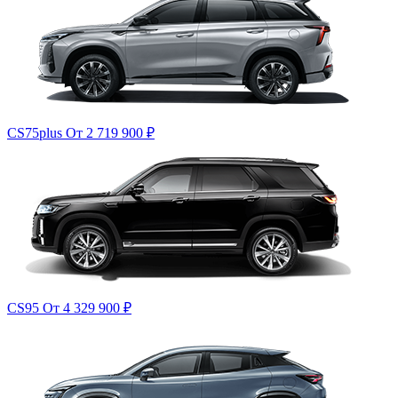
CS75plus
От 2 719 900
₽
CS95
От 4 329 900
₽