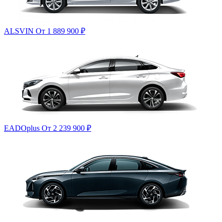
ALSVIN
От 1 889 900
₽
EADOplus
От 2 239 900
₽