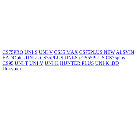
CS75PRO
UNI-S
UNI-V
CS35 MAX
CS75PLUS NEW
ALSVIN
EADOplus
UNI-L
CS35PLUS
UNI-S / CS55PLUS
CS75plus
CS95
UNI-T
UNI-V
UNI-K
HUNTER PLUS
UNI-K iDD
Покупка