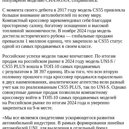
популярной моделью CHANGAN, сохранились.
С момента своего дебюта в 2017 году модель CS55 привлекла
большое внимание автолюбителей по всему миру.
Компактный кроссовер зарекомендовал себя благодаря
просторному салону, богатому оснащению и высокой
топливной экономичности. В ноябре 2024 года модель
достигла исторического рубежа — глобальные продажи
превысили 1 миллион единиц, что закрепило за CS55 статус
одной из самых продаваемых в своем классе.
Российские успехи модели также впечатляют. По итогам
продаж на российском рынке в 2024 году модель UNI-S /
CS55 PLUS вошла в ТОП-10 самых продаваемых
с результатом в 38 397 единиц. Из-за того, что всю вторую
половину прошлого года кроссовер продавался параллельно
в двух наименованиях, аналитические агентства вели разный
учет как по реализованным CS55 PLUS, так по UNI-S. Однако
совокупные данные продаж позволили компактному
кроссоверу войти в ТОП-10 самых продаваемых моделей
на Российском рынке по итогам 2024 года и уверенно
закрепиться на 9-м месте.
«Мы все являемся свидетелями ускоряющегося развития
автомобильной индустрии. В рамках формирования линейки
автомобилей UNI, для выделения в отдельный бренд,