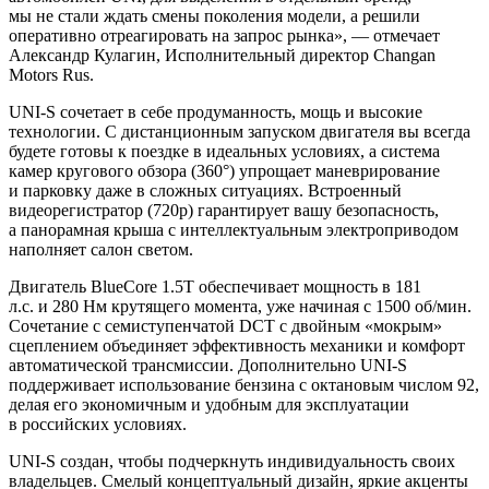
мы не стали ждать смены поколения модели, а решили
оперативно отреагировать на запрос рынка», — отмечает
Александр Кулагин, Исполнительный директор Changan
Motors Rus.
UNI-S сочетает в себе продуманность, мощь и высокие
технологии. С дистанционным запуском двигателя вы всегда
будете готовы к поездке в идеальных условиях, а система
камер кругового обзора (360°) упрощает маневрирование
и парковку даже в сложных ситуациях. Встроенный
видеорегистратор (720p) гарантирует вашу безопасность,
а панорамная крыша с интеллектуальным электроприводом
наполняет салон светом.
Двигатель BlueCore 1.5T обеспечивает мощность в 181
л.с. и 280 Нм крутящего момента, уже начиная с 1500 об/мин.
Сочетание с семиступенчатой DCT с двойным «мокрым»
сцеплением объединяет эффективность механики и комфорт
автоматической трансмиссии. Дополнительно UNI-S
поддерживает использование бензина с октановым числом 92,
делая его экономичным и удобным для эксплуатации
в российских условиях.
UNI-S создан, чтобы подчеркнуть индивидуальность своих
владельцев. Смелый концептуальный дизайн, яркие акценты