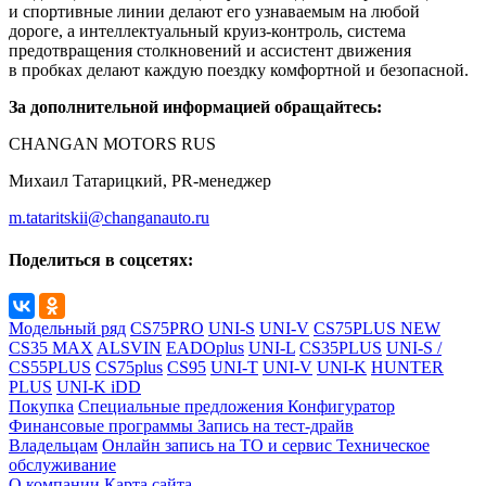
и спортивные линии делают его узнаваемым на любой
дороге, а интеллектуальный круиз-контроль, система
предотвращения столкновений и ассистент движения
в пробках делают каждую поездку комфортной и безопасной.
За дополнительной информацией обращайтесь:
CHANGAN MOTORS RUS
Михаил Татарицкий, PR-менеджер
m.tataritskii@changanauto.ru
Поделиться в соцсетях:
Модельный ряд
CS75PRO
UNI-S
UNI-V
CS75PLUS NEW
CS35 MAX
ALSVIN
EADOplus
UNI-L
CS35PLUS
UNI-S /
CS55PLUS
CS75plus
CS95
UNI-T
UNI-V
UNI-K
HUNTER
PLUS
UNI-K iDD
Покупка
Специальные предложения
Конфигуратор
Финансовые программы
Запись на тест-драйв
Владельцам
Онлайн запись на ТО и сервис
Техническое
обслуживание
О компании
Карта сайта