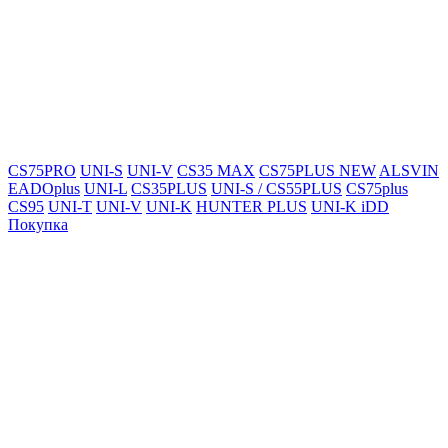
CS75PRO
UNI-S
UNI-V
CS35 MAX
CS75PLUS NEW
ALSVIN
EADOplus
UNI-L
CS35PLUS
UNI-S / CS55PLUS
CS75plus
CS95
UNI-T
UNI-V
UNI-K
HUNTER PLUS
UNI-K iDD
Покупка