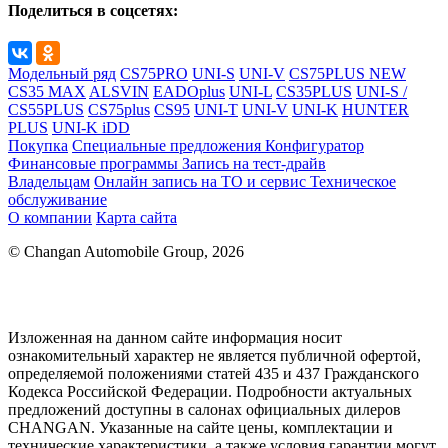
Поделиться в соцсетях:
Модельный ряд
CS75PRO
UNI-S
UNI-V
CS75PLUS NEW
CS35 MAX
ALSVIN
EADOplus
UNI-L
CS35PLUS
UNI-S /
CS55PLUS
CS75plus
CS95
UNI-T
UNI-V
UNI-K
HUNTER
PLUS
UNI-K iDD
Покупка
Специальные предложения
Конфигуратор
Финансовые программы
Запись на тест-драйв
Владельцам
Онлайн запись на ТО и сервис
Техническое
обслуживание
О компании
Карта сайта
© Changan Automobile Group, 2026
Изложенная на данном сайте информация носит
ознакомительный характер не является публичной офертой,
определяемой положениями статей 435 и 437 Гражданского
Кодекса Российской Федерации. Подробности актуальных
предложений доступны в салонах официальных дилеров
CHANGAN. Указанные на сайте цены, комплектации и
технические характеристики, а также условия гарантии могут