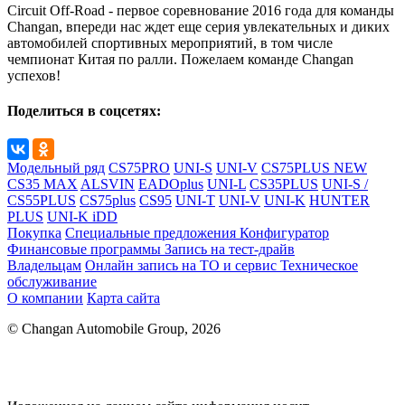
Circuit Off-Road - первое соревнование 2016 года для команды
Changan, впереди нас ждет еще серия увлекательных и диких
автомобилей спортивных мероприятий, в том числе
чемпионат Китая по ралли. Пожелаем команде Changan
успехов!
Поделиться в соцсетях:
Модельный ряд
CS75PRO
UNI-S
UNI-V
CS75PLUS NEW
CS35 MAX
ALSVIN
EADOplus
UNI-L
CS35PLUS
UNI-S /
CS55PLUS
CS75plus
CS95
UNI-T
UNI-V
UNI-K
HUNTER
PLUS
UNI-K iDD
Покупка
Специальные предложения
Конфигуратор
Финансовые программы
Запись на тест-драйв
Владельцам
Онлайн запись на ТО и сервис
Техническое
обслуживание
О компании
Карта сайта
© Changan Automobile Group, 2026