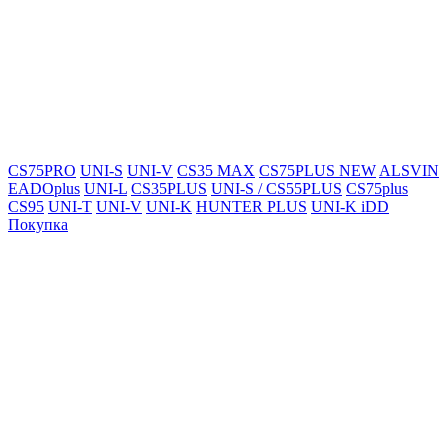
CS75PRO
UNI-S
UNI-V
CS35 MAX
CS75PLUS NEW
ALSVIN
EADOplus
UNI-L
CS35PLUS
UNI-S / CS55PLUS
CS75plus
CS95
UNI-T
UNI-V
UNI-K
HUNTER PLUS
UNI-K iDD
Покупка