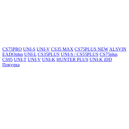
CS75PRO
UNI-S
UNI-V
CS35 MAX
CS75PLUS NEW
ALSVIN
EADOplus
UNI-L
CS35PLUS
UNI-S / CS55PLUS
CS75plus
CS95
UNI-T
UNI-V
UNI-K
HUNTER PLUS
UNI-K iDD
Покупка