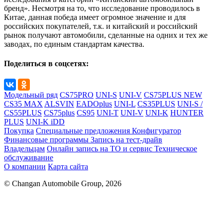
бренд». Несмотря на то, что исследование проводилось в
Китае, данная победа имеет огромное значение и для
российских покупателей, т.к. и китайский и российский
рынок получают автомобили, сделанные на одних и тех же
заводах, по единым стандартам качества.
Поделиться в соцсетях:
Модельный ряд
CS75PRO
UNI-S
UNI-V
CS75PLUS NEW
CS35 MAX
ALSVIN
EADOplus
UNI-L
CS35PLUS
UNI-S /
CS55PLUS
CS75plus
CS95
UNI-T
UNI-V
UNI-K
HUNTER
PLUS
UNI-K iDD
Покупка
Специальные предложения
Конфигуратор
Финансовые программы
Запись на тест-драйв
Владельцам
Онлайн запись на ТО и сервис
Техническое
обслуживание
О компании
Карта сайта
© Changan Automobile Group, 2026