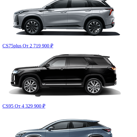
CS75plus
От 2 719 900
₽
CS95
От 4 329 900
₽