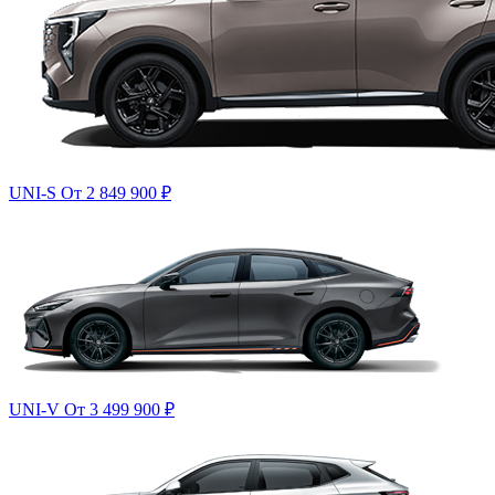
UNI-S
От 2 849 900
₽
UNI-V
От 3 499 900
₽