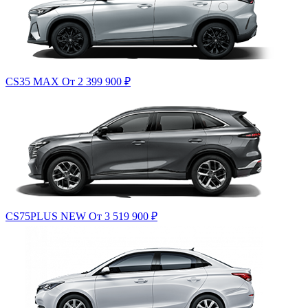
CS35 MAX
От 2 399 900
₽
CS75PLUS NEW
От 3 519 900
₽