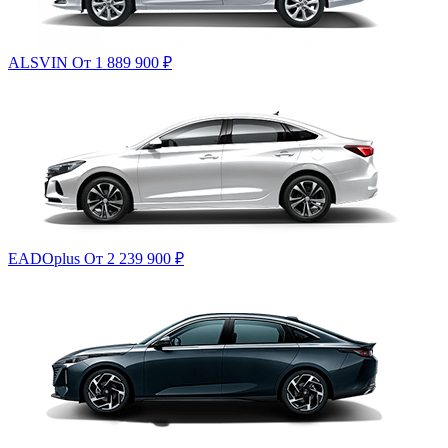
ALSVIN
От 1 889 900
₽
EADOplus
От 2 239 900
₽