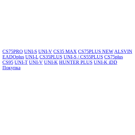
CS75PRO
UNI-S
UNI-V
CS35 MAX
CS75PLUS NEW
ALSVIN
EADOplus
UNI-L
CS35PLUS
UNI-S / CS55PLUS
CS75plus
CS95
UNI-T
UNI-V
UNI-K
HUNTER PLUS
UNI-K iDD
Покупка