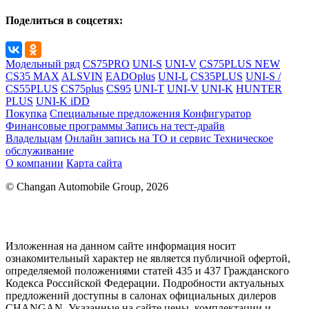
Поделиться в соцсетях:
Модельный ряд
CS75PRO
UNI-S
UNI-V
CS75PLUS NEW
CS35 MAX
ALSVIN
EADOplus
UNI-L
CS35PLUS
UNI-S /
CS55PLUS
CS75plus
CS95
UNI-T
UNI-V
UNI-K
HUNTER
PLUS
UNI-K iDD
Покупка
Специальные предложения
Конфигуратор
Финансовые программы
Запись на тест-драйв
Владельцам
Онлайн запись на ТО и сервис
Техническое
обслуживание
О компании
Карта сайта
© Changan Automobile Group, 2026
Изложенная на данном сайте информация носит
ознакомительный характер не является публичной офертой,
определяемой положениями статей 435 и 437 Гражданского
Кодекса Российской Федерации. Подробности актуальных
предложений доступны в салонах официальных дилеров
CHANGAN. Указанные на сайте цены, комплектации и