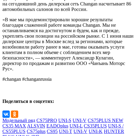
на сегодняшний день дилерская сеть Changan насчитывает 86
автомобильных салонов по всей России.
«В мае мы продемонстрировали хорошие результаты
благодаря слаженной работе команды Changan. Мы не
останавливаемся на достигнутом и будем, как и прежде,
укреплять свои позиции на российском рынке. С 1 июня наши
дилерские центры в Москве вслед за регионами, которые
возобновили работу ранее в мае, готовы оказывать услуги
клиентам в полном объеме с соблюдением всех мер
безопасности», — комментирует Александр Кулагин,
директор по продажам и развитию ООО «Чанъань Моторс
Рус».
#changan #changanrussia
Поделиться в соцсетях:
Модельный ряд
CS75PRO
UNI-S
UNI-V
CS75PLUS NEW
CS35 MAX
ALSVIN
EADOplus
UNI-L
CS35PLUS
UNI-S /
CS55PLUS
CS75plus
CS95
UNI-T
UNI-V
UNI-K
HUNTER