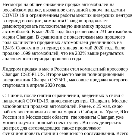
Несмотря на общее снижение продаж автомобилей на
российском рынке, вызванное ситуацией вокруг пандемии
COVID-19 и ограничением работы многих дилерских центров
в период изоляции, компания Changan продолжает
демонстрировать положительную динамику продаж
автомобилей. В мае 2020 года был реализован 231 автомобиль
марки Changan. В сравнении с показателями мая прошлого
года количество проданных автомобилей увеличилось на
124%. Совокупно в период с января по май 2020 года было
продано 1699 автомобилей, что на 282% выше результатов
аналогичного периода прошлого года.
Лидером продаж в мае в России стал компактный кроссовер
Changan CS35PLUS. Второе место занял полноприводный
внедорожник Changan CS75FL, массовые продажи которого
стартовали в апреле 2020 года.
С 1 июня, после снятия ограничений, введенных в связи с
пандемией COVID-19, дилерские центры Changan в Москве
возобновили продажи автомобилей. Ранее, с 25 мая, свою
работу восстановили салоны марки в Сибири, на Урале, Юге
России и в Московской области, где клиенты Changan уже
могли получить полный спектр услуг. Во всех дилерских
центрах для автовладельцев также продолжают
функционировать станции сервисного обслуживания. Всего