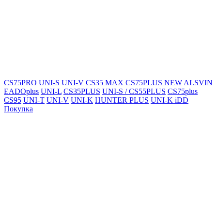
CS75PRO
UNI-S
UNI-V
CS35 MAX
CS75PLUS NEW
ALSVIN
EADOplus
UNI-L
CS35PLUS
UNI-S / CS55PLUS
CS75plus
CS95
UNI-T
UNI-V
UNI-K
HUNTER PLUS
UNI-K iDD
Покупка