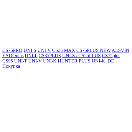
CS75PRO
UNI-S
UNI-V
CS35 MAX
CS75PLUS NEW
ALSVIN
EADOplus
UNI-L
CS35PLUS
UNI-S / CS55PLUS
CS75plus
CS95
UNI-T
UNI-V
UNI-K
HUNTER PLUS
UNI-K iDD
Покупка