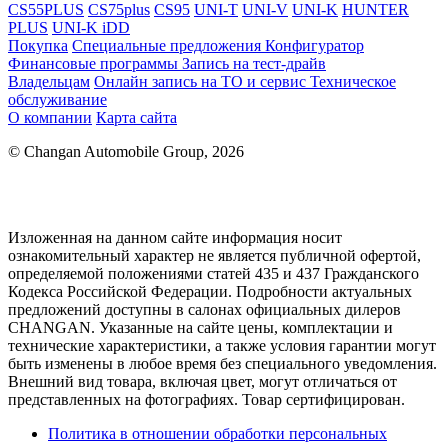
CS55PLUS
CS75plus
CS95
UNI-T
UNI-V
UNI-K
HUNTER
PLUS
UNI-K iDD
Покупка
Специальные предложения
Конфигуратор
Финансовые программы
Запись на тест-драйв
Владельцам
Онлайн запись на ТО и сервис
Техническое
обслуживание
О компании
Карта сайта
© Changan Automobile Group, 2026
Изложенная на данном сайте информация носит
ознакомительный характер не является публичной офертой,
определяемой положениями статей 435 и 437 Гражданского
Кодекса Российской Федерации. Подробности актуальных
предложений доступны в салонах официальных дилеров
CHANGAN. Указанные на сайте цены, комплектации и
технические характеристики, а также условия гарантии могут
быть изменены в любое время без специального уведомления.
Внешний вид товара, включая цвет, могут отличаться от
представленных на фотографиях. Товар сертифицирован.
Политика в отношении обработки персональных