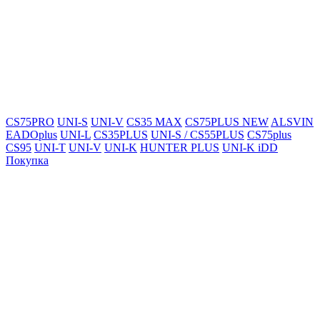
CS75PRO
UNI-S
UNI-V
CS35 MAX
CS75PLUS NEW
ALSVIN
EADOplus
UNI-L
CS35PLUS
UNI-S / CS55PLUS
CS75plus
CS95
UNI-T
UNI-V
UNI-K
HUNTER PLUS
UNI-K iDD
Покупка