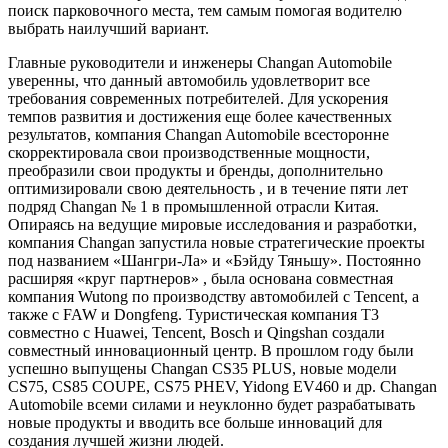
поиск парковочного места, тем самым помогая водителю
выбрать наилучший вариант.
Главные руководители и инженеры Changan Automobile
уверенны, что данный автомобиль удовлетворит все
требования современных потребителей. Для ускорения
темпов развития и достижения еще более качественных
результатов, компания Changan Automobile всесторонне
скорректировала свои производственные мощности,
преобразили свои продукты и бренды, дополнительно
оптимизировали свою деятельность , и в течение пяти лет
подряд Changan № 1 в промышленной отрасли Китая.
Опираясь на ведущие мировые исследования и разработки,
компания Changan запустила новые стратегические проекты
под названием «Шангри-Ла» и «Бэйду Тяньшу». Постоянно
расширяя «круг партнеров» , была основана совместная
компания Wutong по производству автомобилей с Tencent, а
также с FAW и Dongfeng. Туристическая компания T3
совместно с Huawei, Tencent, Bosch и Qingshan создали
совместный инновационный центр. В прошлом году были
успешно выпущены Changan CS35 PLUS, новые модели
CS75, CS85 COUPE, CS75 PHEV, Yidong EV460 и др. Changan
Automobile всеми силами и неуклонно будет разрабатывать
новые продукты и вводить все больше инноваций для
создания лучшей жизни людей.