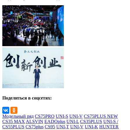
Поделиться в соцсетях:
Модельный ряд
CS75PRO
UNI-S
UNI-V
CS75PLUS NEW
CS35 MAX
ALSVIN
EADOplus
UNI-L
CS35PLUS
UNI-S /
CS55PLUS
CS75plus
CS95
UNI-T
UNI-V
UNI-K
HUNTER