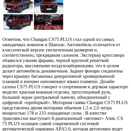
Отметим, что Changan CS75 PLUS стал одной из самых
ожидаемых новинок в Шанхае. Автомобиль отличается от
классической версии увеличенным размером и,
соответственно, трехрядным салоном. Экстерьер кроссовера
обзавелся узкими фарами, черной крупной решеткой
радиатора, массивными воздухозаборниками, что в целом
делает автомобиль динамичным. Задние фонари соединены
через крышку багажника декоративной хромированной
планкой и внешне напоминают языки пламени. Дизайн
салона CS75 PLUS говорит о спортивном и дерзком характере
модели: красная кожаная отделка, трехспицевый руль,
большой экран центральной панели, объединенный с
цифровой «приборкой». Моторная гамма Changan CS75 PLUS
представлена двумя моторами объемом 1,5 и 2,0 литра
мощностью 178 и 233 лошадиные силы . В качестве
трансмиссии выступает 8-диапазонный «автомат» Aisin. CS
75 PLUS оснащен самой современной системой
автоматической парковки APA5.0, которая автономно ведет