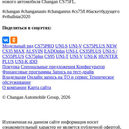
нового автомобиля Changan CS75FL.
#changan #changanauto #changanrus #cs75fl #баскетбудущего
#vtballstar2020
Поделиться в соцсетях:
Модельный ряд
CS75PRO
UNI-S
UNI-V
CS75PLUS NEW
CS35 MAX
ALSVIN
EADOplus
UNI-L
CS35PLUS
UNI-S /
CS55PLUS
CS75plus
CS95
UNI-T
UNI-V
UNI-K
HUNTER
PLUS
UNI-K iDD
Покупка
Специальные предложения
Конфигуратор
Финансовые программы
Запись на тест-драйв
Владельцам
Онлайн запись на ТО и сервис
Техническое
обслуживание
О компании
Карта сайта
© Changan Automobile Group, 2026
Изложенная на данном сайте информация носит
ознакомительный характер не является публичной офертой,