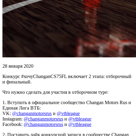
28 января 2020
Конкурс #хочуChanganCS75FL включает 2 этапа: отборочный
и финальный.
Что нужно сделать для участия в отборочном туре:
1. Вступить в официальное сообщество Changan Motors Rus и
Единая Лига ВТБ:
VK:
@changanmotorsrus
и
@vtbleague
Instagram:
@changanmotorsrus
и
@vtbleague
Facebook:
@changanmotorsrus
и
@vtbleague
2. Поставить лайк конкурсной записи в сообществе Changan