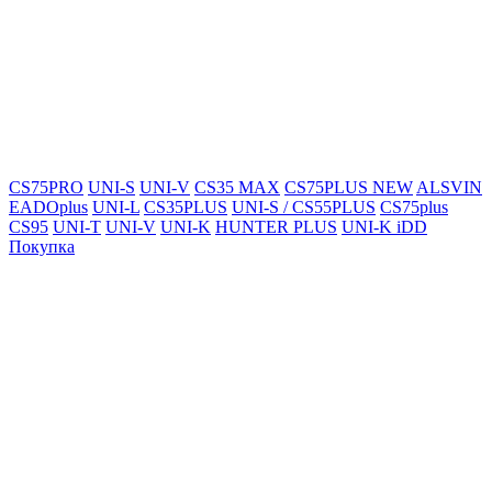
CS75PRO
UNI-S
UNI-V
CS35 MAX
CS75PLUS NEW
ALSVIN
EADOplus
UNI-L
CS35PLUS
UNI-S / CS55PLUS
CS75plus
CS95
UNI-T
UNI-V
UNI-K
HUNTER PLUS
UNI-K iDD
Покупка