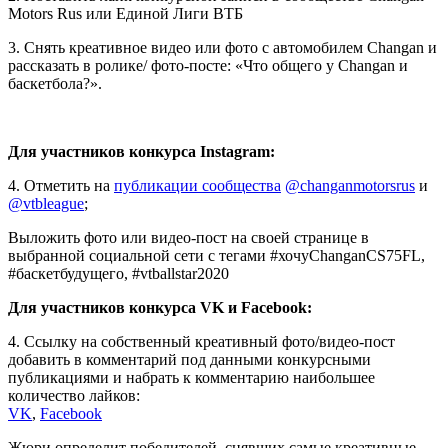
Motors Rus или Единой Лиги ВТБ
3. Снять креативное видео или фото с автомобилем Changan и
рассказать в ролике/ фото-посте: «Что общего у Changan и
баскетбола?».
Для участников конкурса Instagram:
4. Отметить на
публикации сообщества
@changanmotorsrus
и
@vtbleague
;
Выложить фото или видео-пост на своей странице в
выбранной социальной сети с тегами #хочуChanganCS75FL,
#баскетбудущего, #vtballstar2020
Для участников конкурса VK и Facebook:
4. Ссылку на собственный креативный фото/видео-пост
добавить в комментарий под данными конкурсными
публикациями и набрать к комментарию наибольшее
количество лайков:
VK
,
Facebook
Жюри определит победителей, снявших самые креативные